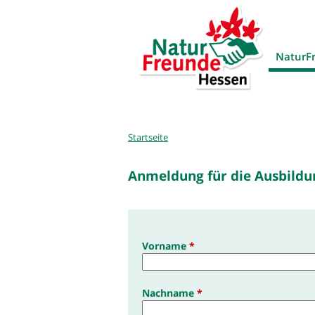
NaturF
Sie
Startseite
sind
hier
Anmeldung für die Ausbildu
Vorname
*
Nachname
*