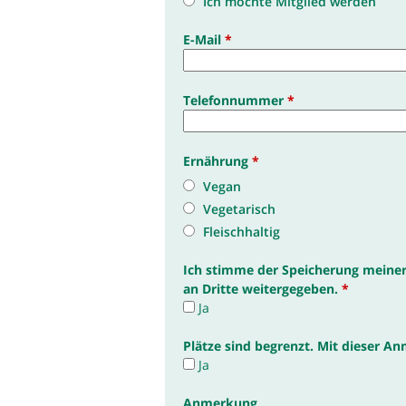
Ich möchte Mitglied werden
E-Mail
*
Telefonnummer
*
Ernährung
*
Vegan
Vegetarisch
Fleischhaltig
Ich stimme der Speicherung meiner 
an Dritte weitergegeben.
*
Ja
Plätze sind begrenzt. Mit dieser A
Ja
Anmerkung